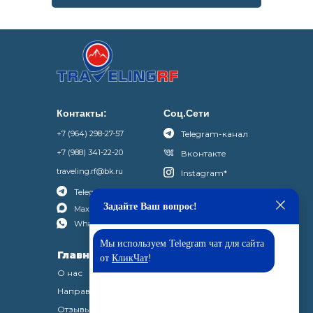
Контакты:
Соц.Сети
+7 (964) 298-27-57
Telegram-канал
+7 (988) 341-22-20
Вконтакте
*Нажимая отправить вы соглашаетесь с нашей
политикой конфиденциальности
traveling.rf@bk.ru
Instagram
*
Telegram
Задайте Ваш вопрос!
Max
WhatsАpp
Мы используем Telegram чат для сайта
Главная
Туры
от
КликЧат
!
О нас
Туры по Кавказу
Направления
Обзорные туры
Отзывы
Винные туры