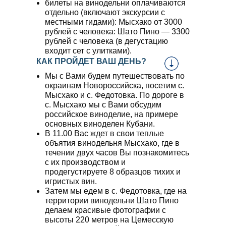
билеты на винодельни оплачиваются
отдельно (включают экскурсии с
местными гидами): Мысхако от 3000
рублей с человека: Шато Пино — 3300
рублей с человека (в дегустацию
входит сет с улитками).
КАК ПРОЙДЕТ ВАШ ДЕНЬ?
Мы с Вами будем путешествовать по
окраинам Новороссийска, посетим с.
Мысхако и с. Федотовка. По дороге в
с. Мысхако мы с Вами обсудим
российское виноделие, на примере
основных виноделен Кубани.
В 11.00 Вас ждет в свои теплые
объятия винодельня Мысхако, где в
течении двух часов Вы познакомитесь
с их производством и
продегустируете 8 образцов тихих и
игристых вин.
Затем мы едем в с. Федотовка, где на
территории винодельни Шато Пино
делаем красивые фотографии с
высоты 220 метров на Цемесскую