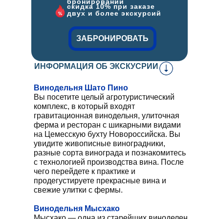
бронировании
скидка 10% при заказе
двух и более экскурсий
ЗАБРОНИРОВАТЬ
ИНФОРМАЦИЯ ОБ ЭКСКУСРИИ
Винодельня Шато Пино
Вы посетите целый агротуристический
комплекс, в который входят
гравитационная винодельня, улиточная
ферма и ресторан с шикарными видами
на Цемесскую бухту Новороссийска. Вы
увидите живописные виноградники,
разные сорта винограда и познакомитесь
с технологией производства вина. После
чего перейдете к практике и
продегустируете прекрасные вина и
свежие улитки с фермы.
Винодельня Мысхако
Мысхако — одна из старейших виноделен