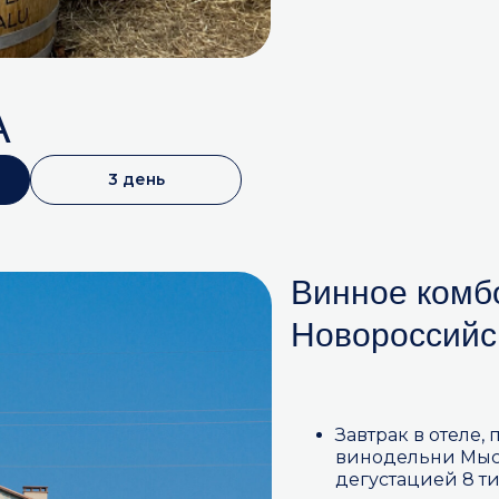
А
3 день
Винное комб
Новороссийс
Завтрак в отеле,
винодельни Мысх
дегустацией 8 ти