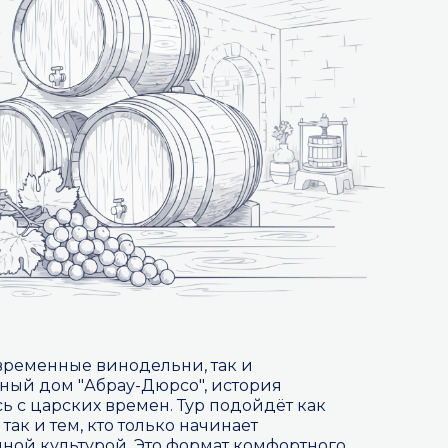
овременные винодельни, так и
ный дом "Абрау-Дюрсо", история
сь с царских времен. Тур подойдёт как
так и тем, кто только начинает
нной культурой. Это формат комфортного