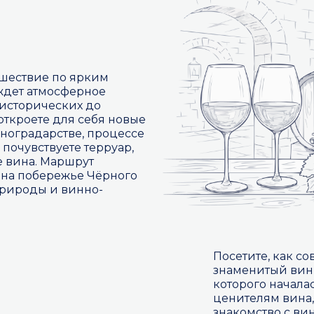
ешествие по ярким
ждет атмосферное
 исторических до
откроете для себя новые
иноградарстве, процессе
 почувствуете терруар,
 вина. Маршрут
 на побережье Чёрного
природы и винно-
Посетите, как с
знаменитый вин
которого начала
ценителям вина, 
знакомство с ви