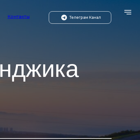
Контакты
Телеграм Канал
енджика