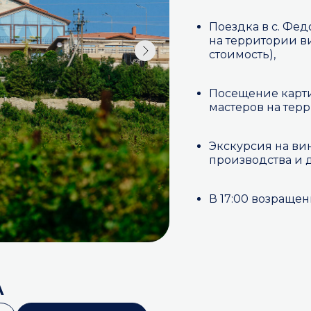
Поездка в с. Фед
на территории в
стоимость),
Посещение карти
мастеров на тер
Экскурсия на ви
производства и д
В 17:00 возращен
А