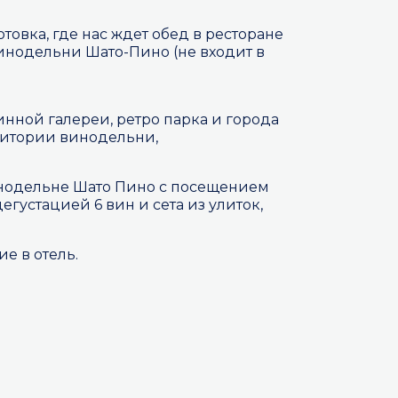
отовка, где нас ждет обед в ресторане
инодельни Шато-Пино (не входит в
нной галереи, ретро парка и города
ритории винодельни,
нодельне Шато Пино с посещением
егустацией 6 вин и сета из улиток,
ие в отель.